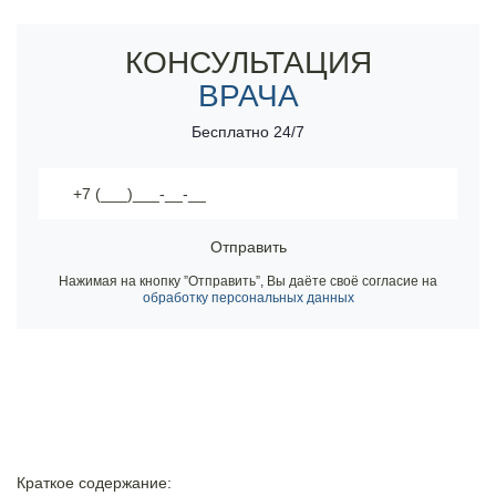
Вызов врача нарколога по вашему адресу - 30 минут
Контакты
КОНСУЛЬТАЦИЯ
ВРАЧА
8 800 200-48-16
Бесплатно по РФ
Бесплатно 24/7
Вызвать специалиста
ООО «Медицинская компания «Наркологический центр»
Отправить
г. Авдеевка, Соборная улица, 73
Электронная почта:
info@mk-narkolog-centr
Нажимая на кнопку ”Отправить”, Вы даёте своё согласие на
обработку персональных данных
Краткое содержание: