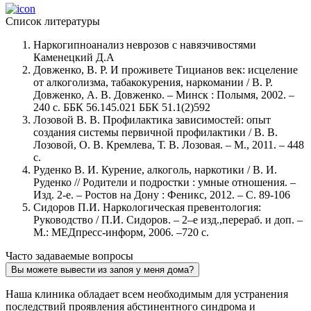
Список литературы
Наркогипноанализ неврозов с навязчивостями
Каменецкий Д.А
Довженко, В. Р. И проживете Тицианов век: исцеление
от алкоголизма, табакокурения, наркомании / В. Р.
Довженко, А. В. Довженко. – Минск : Полымя, 2002. –
240 с. ББК 56.145.021 ББК 51.1(2)592
Лозовой В. В. Профилактика зависимостей: опыт
создания системы первичной профилактики / В. В.
Лозовой, О. В. Кремлева, Т. В. Лозовая. – М., 2011. – 448
с.
Руденко В. И. Курение, алкоголь, наркотики / В. И.
Руденко // Родители и подростки : умные отношения. –
Изд. 2-е. – Ростов на Дону : Феникс, 2012. – С. 89-106
Сидоров П.И. Наркологическая превентология:
Руководство / П.И. Сидоров. – 2–е изд.,перераб. и доп. –
М.: МЕДпресс-информ, 2006. –720 с.
Часто задаваемые вопросы
Вы можете вывести из запоя у меня дома?
Наша клиника обладает всем необходимым для устранения
последствий проявления абстинентного синдрома и