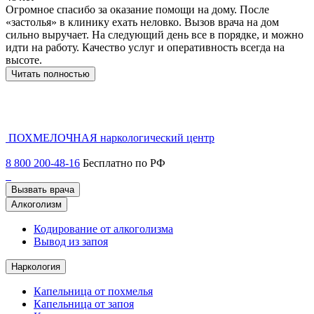
Огромное спасибо за оказание помощи на дому. После
З
«застолья» в клинику ехать неловко. Вызов врача на дом
о
сильно выручает. На следующий день все в порядке, и можно
о
идти на работу. Качество услуг и оперативность всегда на
б
высоте.
Ж
в
Читать полностью
ПОХМЕЛОЧНАЯ
наркологический центр
8 800 200-48-16
Бесплатно по РФ
Вызвать врача
Алкоголизм
Кодирование от алкоголизма
Вывод из запоя
Наркология
Капельница от похмелья
Капельница от запоя