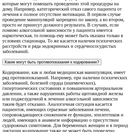
которые могут помешать проведению этой процедуры на
дому. Например, категорический отказ самого пациента от
лечения и полное отсутствие мотивации. В первом случае
проведение манипуляций запрещено по закону, а во втором,
просто не принесут должного результата. В случаях, если
помимо алкогольной зависимости у пациента имеется
наркотическая, то помощь ему может быть оказана только в
условиях стационара. То же касается наличия психических
расстройств и ряда эндокринных и сердечнососудистых
заболеваний.
Какие могут быть противопоказания к кодированию?
Кодирование, как и любая медицинская манипуляция, имеет
ряд противопоказаний. Например, при наличии психических
заболеваний, болезней сердца (ишемических),
гипертонических состояниях и повышенном артериальном
давлении, а также нарушениях работы щитовидной железы
или поджелудочной в лечении алкогольной зависимости
таким будет отказано. Аналогичная ситуация касается
пациентов, имеющих серьезные заболевания печени,
сопровождающиеся снижением ее функции, эпилептиков и
людей, имеющих в анамнезе информацию о присутствии
судорожных симптомов. Для беременных женщин и в период
лактации кодирование также не может быть проведено.