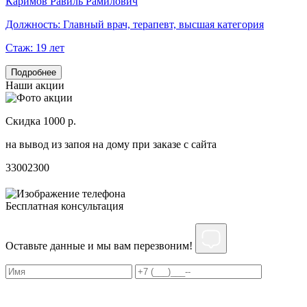
Каримов Равиль Рамилович
Г
Должность:
Главный врач, терапевт, высшая категория
Стаж:
19 лет
Подробнее
Наши акции
Скидка 1000 р.
Н
на вывод из запоя на дому при заказе с сайта
С
3300
2300
3
Бесплатная консультация
Оставьте данные и мы вам перезвоним!
Нажимая на кнопку ”Отправить”, Вы даёте своё
согласие
на