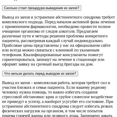
Сколько стоит процедура выведения из запоя?
Вывод из запоя и устранение абстинентного синдрома требует
комплексного подхода. Перед началом активной фазы лечения
с применением фармакологии, необходимо провести полное
очищение организма от следов алкоголя. Предлагаем
различные пути и методы решения проблемы конкретного
пациента, рассматривая каждый случай индивидуально.
Прайсовые цены представлены у нас на официальном сайте
или всегда можно связаться с клиникой по указанным
телефонам. Квалифицированные консультанты помогут
сориентироваться, запишут на лечение в стационаре или
оформят заявку на срочный выезд бригады на дом.
Что нельзя делать перед выводом из запоя?
Вывод из запоя – комплексная работа, которая требует сил и
участия близких и семьи пациента. Если вашему родному
человеку нужна помощь, то важно избегать создания
стрессовой обстановки: крик и грубое словесное воздействие
не приведут к успеху, а наоборот усугубят его состояние. При
устранении абстинентного синдрома следует избегать резких
физических нагрузок на организм, в том числе попыток
приема горячей ванны или ледяного душа. Запрещено давать