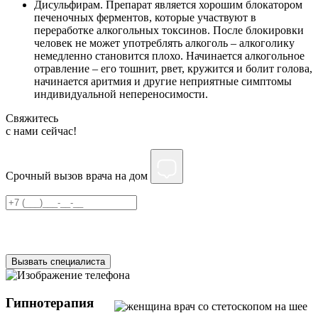
Дисульфирам. Препарат является хорошим блокатором
печеночных ферментов, которые участвуют в
переработке алкогольных токсинов. После блокировки
человек не может употреблять алкоголь – алкоголику
немедленно становится плохо. Начинается алкогольное
отравление – его тошнит, рвет, кружится и болит голова,
начинается аритмия и другие неприятные симптомы
индивидуальной непереносимости.
Свяжитесь
c нами сейчас!
Срочный вызов врача на дом
Нажимая на кнопку ”Отправить”, Вы даёте своё
согласие
на
обработку персональных данных
Вызвать специалиста
Гипнотерапия