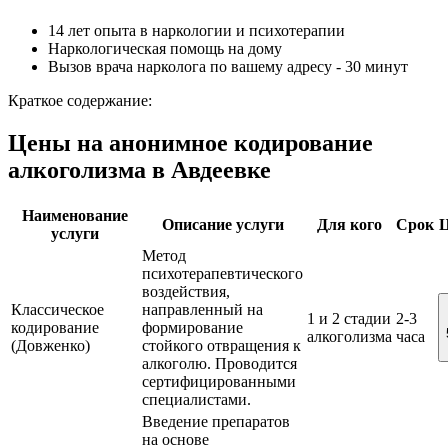
14 лет опыта в наркологии и психотерапии
Наркологическая помощь на дому
Вызов врача нарколога по вашему адресу - 30 минут
Краткое содержание:
Цены на анонимное кодирование
алкоголизма в Авдеевке
Наименование
Описание услуги
Для кого
Срок
Ц
услуги
Метод
психотерапевтического
воздействия,
Классическое
направленный на
1 и 2 стадии
2-3
кодирование
формирование
алкоголизма
часа
(Довженко)
стойкого отвращения к
алкоголю. Проводится
сертифицированными
специалистами.
Введение препаратов
на основе