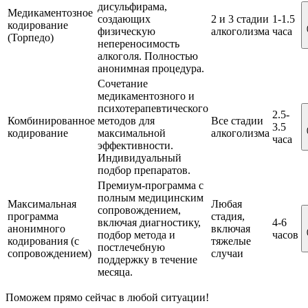
дисульфирама,
Медикаментозное
создающих
2 и 3 стадии
1-1.5
кодирование
физическую
алкоголизма
часа
(Торпедо)
непереносимость
алкоголя. Полностью
анонимная процедура.
Сочетание
медикаментозного и
психотерапевтического
2.5-
Комбинированное
методов для
Все стадии
3.5
кодирование
максимальной
алкоголизма
часа
эффективности.
Индивидуальный
подбор препаратов.
Премиум-программа с
полным медицинским
Максимальная
Любая
сопровождением,
программа
стадия,
включая диагностику,
4-6
анонимного
включая
подбор метода и
часов
кодирования (с
тяжелые
постлечебную
сопровождением)
случаи
поддержку в течение
месяца.
Поможем прямо сейчас в любой ситуации!